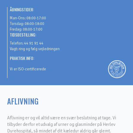
Fortsæt
ÅBNINGSTIDER:
til
Man-Ons: 08:00-17:00
indhold
Torsdag: 08:00-18:00
Fredag: 08:00-17:00
TIDSBESTILLING:
Telefon: 44 91 91 44
Vagt: ring og følg vejledningen
PRAKTISK INFO:
Vi er ISO-certificerede
AFLIVNING
Aflivning er og vil altid være en svær beslutning at tage. Vi
tilbyder derfor et udvalg af urner og glasminder på Herlev
Dyrehospital, så mindet af dit kæledyr aldrig går glemt.