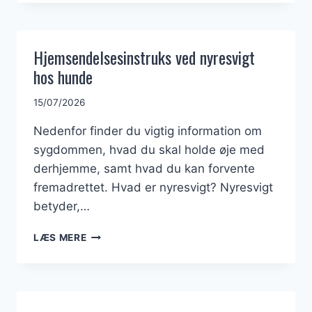
EN
VETERINÆRSYGEPLEJERSKEELEV
Hjemsendelsesinstruks ved nyresvigt
hos hunde
15/07/2026
Nedenfor finder du vigtig information om
sygdommen, hvad du skal holde øje med
derhjemme, samt hvad du kan forvente
fremadrettet. Hvad er nyresvigt? Nyresvigt
betyder,…
HJEMSENDELSESINSTRUKS
LÆS MERE
VED
NYRESVIGT
HOS
HUNDE