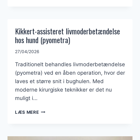
KANIN
Kikkert-assisteret livmoderbetændelse
hos hund (pyometra)
27/04/2026
Traditionelt behandles livmoderbetændelse
(pyometra) ved en åben operation, hvor der
laves et større snit i bughulen. Med
moderne kirurgiske teknikker er det nu
muligt i…
KIKKERT-
LÆS MERE
ASSISTERET
LIVMODERBETÆNDELSE
HOS
HUND