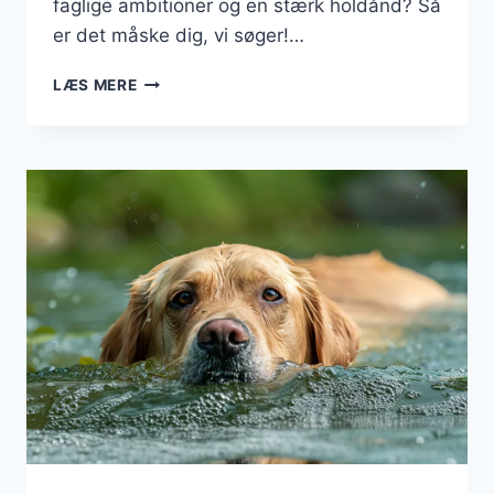
faglige ambitioner og en stærk holdånd? Så
er det måske dig, vi søger!…
HERLEV
LÆS MERE
DYREHOSPITAL
SØGER
NY
VETERINÆRSYGEPLEJERSKE