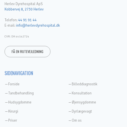
Herlev Dyrehospital ApS
Kobbervej 8, 2730 Herlev
Telefon:
44 91 91 44
E-mail:
info@herlevdyrehospital.dk
CVR: DK 44142724
FÅ EN RUTEVEJLEDNING
SIDENAVIGATION
Forside
Billeddiagnostik
Tandbehandling
Konsultation
Hudsygdomme
Øjensygdomme
Kirurgi
Dyrlægevagt
Priser
Om os