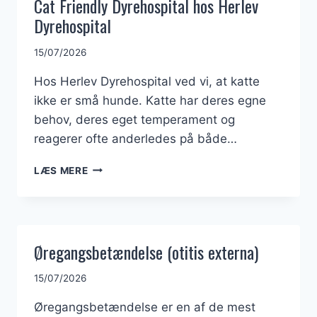
Cat Friendly Dyrehospital hos Herlev
Dyrehospital
15/07/2026
Hos Herlev Dyrehospital ved vi, at katte
ikke er små hunde. Katte har deres egne
behov, deres eget temperament og
reagerer ofte anderledes på både…
CAT
LÆS MERE
FRIENDLY
DYREHOSPITAL
HOS
HERLEV
DYREHOSPITAL
Øregangsbetændelse (otitis externa)
15/07/2026
Øregangsbetændelse er en af de mest