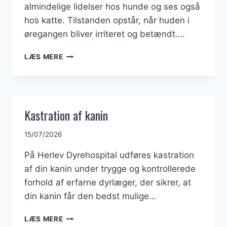
almindelige lidelser hos hunde og ses også
hos katte. Tilstanden opstår, når huden i
øregangen bliver irriteret og betændt….
ØREGANGSBETÆNDELSE
LÆS MERE
(OTITIS
EXTERNA)
Kastration af kanin
15/07/2026
På Herlev Dyrehospital udføres kastration
af din kanin under trygge og kontrollerede
forhold af erfarne dyrlæger, der sikrer, at
din kanin får den bedst mulige…
KASTRATION
LÆS MERE
AF