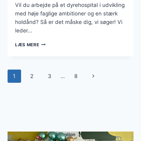
Vil du arbejde på et dyrehospital i udvikling
med høje faglige ambitioner og en stærk
holdånd? Så er det måske dig, vi søger! Vi
leder…
HERLEV
LÆS MERE
DYREHOSPITAL
SØGER
VETERINÆRSYGEPLEJERSKE
Side
Næste
1
2
3
…
8
navigation
side