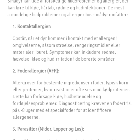
Smådyr kan lide af forskellige hudproblemer og allergier, der
kan føre til kløe, hårtab, rødme og hudinfektioner. De mest
almindelige hudproblemer og allergier hos smådyr omfatter:
1.
Kontaktallergier:
Opstår, når et dyr kommer i kontakt med et allergen i
omgivelserne, såsom strøelse, rengøringsmidler eller
materialer i buret. Symptomer kan inkludere rødme,
hævelse, kløe og hudirritation i de berørte områder.
2.
Foderallergier (AFR):
Allergi over for bestemte ingredienser i foder, typisk korn
eller proteiner, hvor reaktioner ofte ses mod kødproteiner.
Dette kan forårsage kløe, hudbetændelse og
fordøjelsesproblemer. Diagnosticering kræver en fodertrial
på 6-8 uger med et specialfoder for at identificere
allergenerne.
3.
Parasitter (Mider, Lopper og Lus):