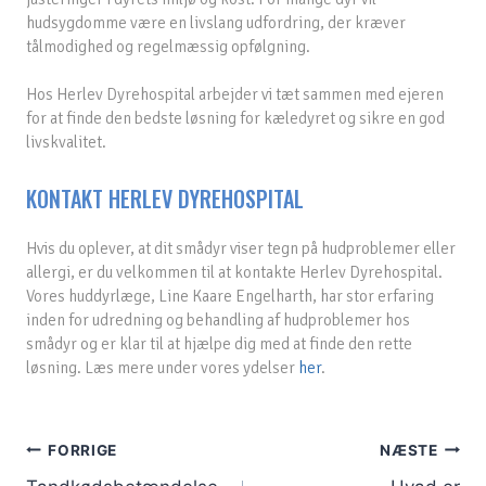
hudsygdomme være en livslang udfordring, der kræver
tålmodighed og regelmæssig opfølgning.
Hos Herlev Dyrehospital arbejder vi tæt sammen med ejeren
for at finde den bedste løsning for kæledyret og sikre en god
livskvalitet.
KONTAKT HERLEV DYREHOSPITAL
Hvis du oplever, at dit smådyr viser tegn på hudproblemer eller
allergi, er du velkommen til at kontakte Herlev Dyrehospital.
Vores huddyrlæge, Line Kaare Engelharth, har stor erfaring
inden for udredning og behandling af hudproblemer hos
smådyr og er klar til at hjælpe dig med at finde den rette
løsning. Læs mere under vores ydelser
her
.
Indlægsnavigation
FORRIGE
NÆSTE