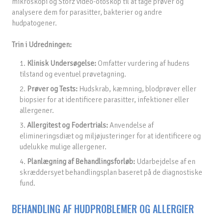
mikroskopi og Storz video-otoskop til at tage prøver og
analysere dem for parasitter, bakterier og andre
hudpatogener.
Trin i Udredningen:
1.
Klinisk Undersøgelse:
Omfatter vurdering af hudens
tilstand og eventuel prøvetagning.
2.
Prøver og Tests:
Hudskrab, kæmning, blodprøver eller
biopsier for at identificere parasitter, infektioner eller
allergener.
3.
Allergitest og Fodertrials:
Anvendelse af
elimineringsdiæt og miljøjusteringer for at identificere og
udelukke mulige allergener.
4.
Planlægning af Behandlingsforløb:
Udarbejdelse af en
skræddersyet behandlingsplan baseret på de diagnostiske
fund.
BEHANDLING AF HUDPROBLEMER OG ALLERGIER