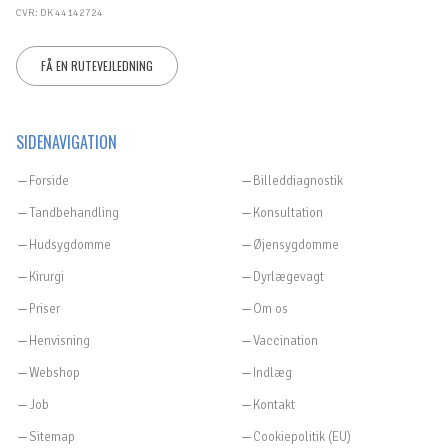
CVR: DK 44142724
FÅ EN RUTEVEJLEDNING
SIDENAVIGATION
Forside
Billeddiagnostik
Tandbehandling
Konsultation
Hudsygdomme
Øjensygdomme
Kirurgi
Dyrlægevagt
Priser
Om os
Henvisning
Vaccination
Webshop
Indlæg
Job
Kontakt
Sitemap
Cookiepolitik (EU)