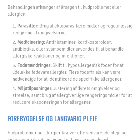
Behandlingen afhænger af årsagen til hudproblemet eller
allergien:
1.
Parasitter:
Brug af ektoparasitære midler og regelmæssig
rengøring af omgivelserne.
2.
Medicinering:
Antihistaminer, kortikosteroider,
antibiotika, eller svampemidler anvendes til at behandle
allergiske reaktioner og infektioner.
3.
Foderændringer:
Skift til hypoallergenisk foder for at
udelukke fødevareallergier. Flere fodertrials kan være
nødvendige for at identificere de specifikke allergener.
4.
Miljøtilpasninger:
Justering af dyrets omgivelser og
strøelse, samt brug af allergivenlige rengøringsmidler for at
reducere eksponeringen for allergener.
FOREBYGGELSE OG LANGVARIG PLEJE
Hudproblemer og allergier kræver ofte vedvarende pleje og
justeringer i dyrets miljø og kost. For mange dyr vil