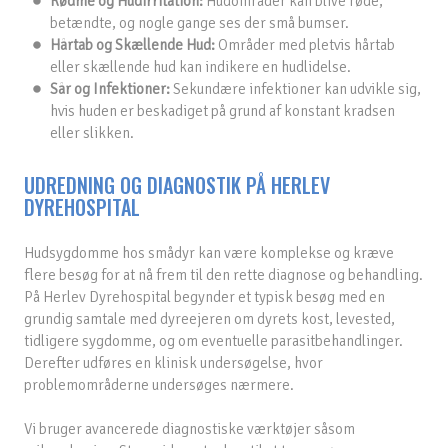
Rødme og Hudirritation:
Hudområder kan blive røde,
betændte, og nogle gange ses der små bumser.
Hårtab og Skællende Hud:
Områder med pletvis hårtab
eller skællende hud kan indikere en hudlidelse.
Sår og Infektioner:
Sekundære infektioner kan udvikle sig,
hvis huden er beskadiget på grund af konstant kradsen
eller slikken.
UDREDNING OG DIAGNOSTIK PÅ HERLEV
DYREHOSPITAL
Hudsygdomme hos smådyr kan være komplekse og kræve
flere besøg for at nå frem til den rette diagnose og behandling.
På Herlev Dyrehospital begynder et typisk besøg med en
grundig samtale med dyreejeren om dyrets kost, levested,
tidligere sygdomme, og om eventuelle parasitbehandlinger.
Derefter udføres en klinisk undersøgelse, hvor
problemområderne undersøges nærmere.
Vi bruger avancerede diagnostiske værktøjer såsom