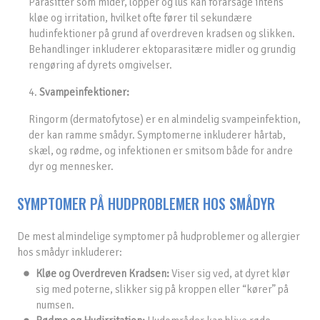
Parasitter som mider, lopper og lus kan forårsage intens
kløe og irritation, hvilket ofte fører til sekundære
hudinfektioner på grund af overdreven kradsen og slikken.
Behandlinger inkluderer ektoparasitære midler og grundig
rengøring af dyrets omgivelser.
4.
Svampeinfektioner:
Ringorm (dermatofytose) er en almindelig svampeinfektion,
der kan ramme smådyr. Symptomerne inkluderer hårtab,
skæl, og rødme, og infektionen er smitsom både for andre
dyr og mennesker.
SYMPTOMER PÅ HUDPROBLEMER HOS SMÅDYR
De mest almindelige symptomer på hudproblemer og allergier
hos smådyr inkluderer:
Kløe og Overdreven Kradsen:
Viser sig ved, at dyret klør
sig med poterne, slikker sig på kroppen eller “kører” på
numsen.